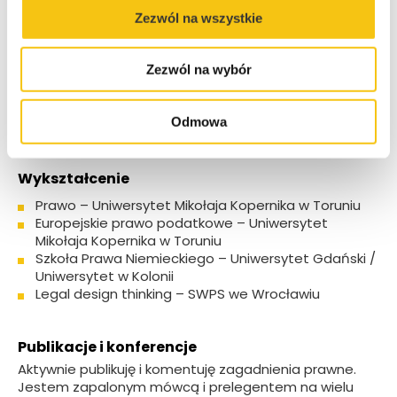
nauka nigdy się nie kończy (brązowy pas, Polski
Zezwól na wszystkie
Związek Judo).
Zezwól na wybór
Specjalizacja
Prawo podatkowe zarządzanie ryzykiem prawnym,
Odmowa
sukcesja i fundacje rodzinne, M&A.
Wykształcenie
Prawo – Uniwersytet Mikołaja Kopernika w Toruniu
Europejskie prawo podatkowe – Uniwersytet
Mikołaja Kopernika w Toruniu
Szkoła Prawa Niemieckiego – Uniwersytet Gdański /
Uniwersytet w Kolonii
Legal design thinking – SWPS we Wrocławiu
Publikacje i konferencje
Aktywnie publikuję i komentuję zagadnienia prawne.
Jestem zapalonym mówcą i prelegentem na wielu