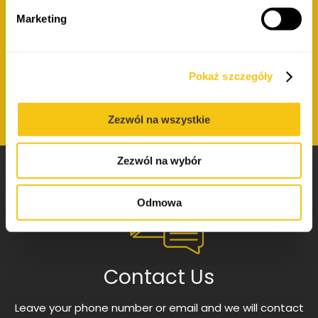
ul. Lubicka 53
87-100 Toruń
Marketing
registration court: District Court in Toruń, 7th
Commercial Division of the National Court Register
Pokaż szczegóły
KRS number: 0000420141
NIP (Tax ID):
9562300054
Zezwól na wszystkie
Zezwól na wybór
Odmowa
Contact Us
Leave your phone number or email and we will contact