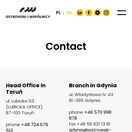
PL
|
EN
Contact
Head Office in
Branch in Gdynia
Toruń
ul. Władysława IV 43
81-395 Gdynia
ul. Lubicka 53
(LUBICKA OFFICE)
phone
+48 570 998
87-100 Toruń
878
fax +48 56 621 13 81
phone
+48 724 679
gdynia@ostrowski-
513