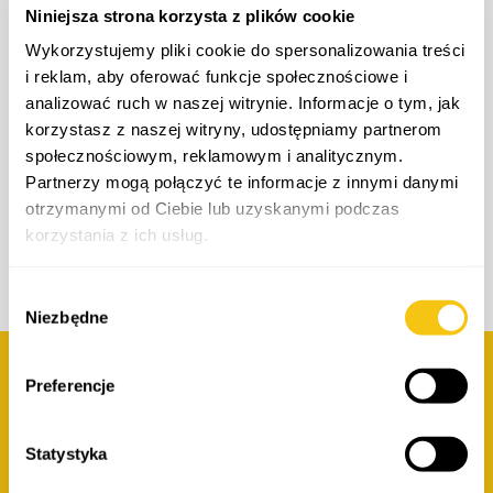
phone
+48 608 391 142
Niniejsza strona korzysta z plików cookie
warszawa@ostrowski-
legal.net
Wykorzystujemy pliki cookie do spersonalizowania treści
i reklam, aby oferować funkcje społecznościowe i
analizować ruch w naszej witrynie. Informacje o tym, jak
korzystasz z naszej witryny, udostępniamy partnerom
społecznościowym, reklamowym i analitycznym.
Partnerzy mogą połączyć te informacje z innymi danymi
otrzymanymi od Ciebie lub uzyskanymi podczas
korzystania z ich usług.
Polityka prywatności
Wybór
Niezbędne
zgody
Preferencje
Company details:
Kancelaria Ostrowski i Wspólnicy Spółka
komandytowa
Statystyka