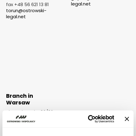
legal.net
fax +48 56 621 13 81
torun@ostrowski-
legal.net
Branch in
Warsaw
ul. Grzybowska 80/82
lok. 700/04
00-844 Warszawa