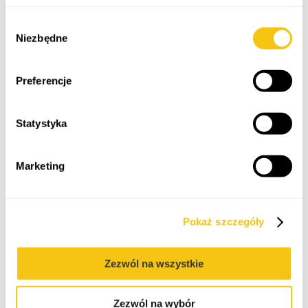
Polityka prywatności
Wybór
Intellectual Property
Niezbędne
zgody
Preferencje
E-commerce
Statystyka
Marketing
About Me
I am a patent attorney trainee who enjoys challenges
and interesting projects. In my work I strive not only to
Pokaż szczegóły
solve legal problems, but also to help companies grow
and look after their businesses. In my work, I focus on
being thorough and understanding what the client
really needs. Clear communication and collaboration
Zezwól na wszystkie
are important to me, allowing me to create tailor-
made solutions.
Zezwól na wybór