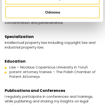
Each month is an opportunity for me to discover new
places abroad – it’s my way of constantly broadening
Odmowa
my horizons and continually growing. I also enjoy
detective stories, chess and boxing, which teach me
concentration and perseverance.
Specialization
Intellectual property law including copyright law and
industrial property law.
Education
Law – Nicolaus Copernicus University in Toruń
patent attorney trainee – The Polish Chamber of
Patent Attorneys
Publications and Conferences
I regularly participate in conferences and trainings,
while publishing and sharing my insights on legal