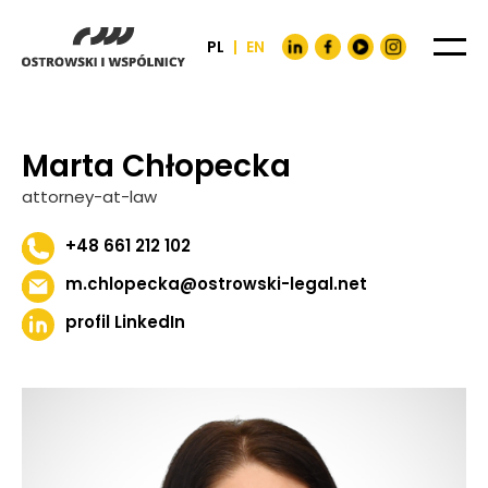
PL
|
EN
Marta Chłopecka
attorney-at-law
+48 661 212 102
m.chlopecka@ostrowski-legal.net
profil LinkedIn