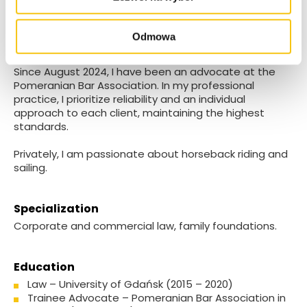
As a trainee advocate, I gained professional
experience in commercial and civil law, including
Odmowa
handling of foreign currency-linked mortgages. I
completed a specialized course in procedural law.
Since August 2024, I have been an advocate at the
Pomeranian Bar Association. In my professional
practice, I prioritize reliability and an individual
approach to each client, maintaining the highest
standards.
Privately, I am passionate about horseback riding and
sailing.
Specialization
Corporate and commercial law, family foundations.
Education
Law – University of Gdańsk (2015 – 2020)
Trainee Advocate – Pomeranian Bar Association in