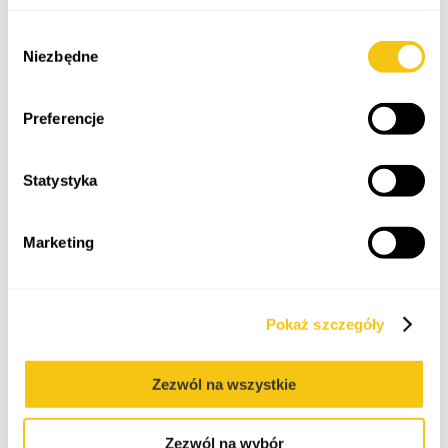
Polityka prywatności
Wybór
Transaction Advisory. Mergers,
Niezbędne
zgody
Acquisitions, and Restructuring
Preferencje
Capital Market Law
Statystyka
Marketing
Financial Markets and Insurance Law
Pokaż szczegóły
Family Foundation and Family Office
Zezwól na wszystkie
Zezwól na wybór
About Me