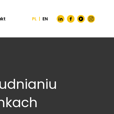
akt
PL
|
EN
rudnianiu
nkach