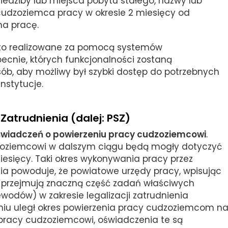
iedziby lub miejsca pobytu stałego, nazwy lub
 cudzoziemca pracy w okresie 2 miesięcy od
na pracę.
e to realizowane za pomocą systemów
ecnie, których funkcjonalności zostaną
ób, aby możliwy był szybki dostęp do potrzebnych
nstytucje.
 Zatrudnienia (dalej: PSZ)
oświadczeń o powierzeniu pracy cudzoziemcowi
.
zoziemcowi w dalszym ciągu będą mogły dotyczyć
esięcy. Taki okres wykonywania pracy przez
a powoduje, że powiatowe urzędy pracy, wpisując
 przejmują znaczną część zadań właściwych
ewodów) w zakresie legalizacji zatrudnienia
u uległ okres powierzenia pracy cudzoziemcom n
pracy cudzoziemcowi, oświadczenia te są