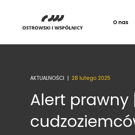
O nas
AKTUALNOŚCI |
28 lutego 2025
Alert prawny 
cudzoziemcó