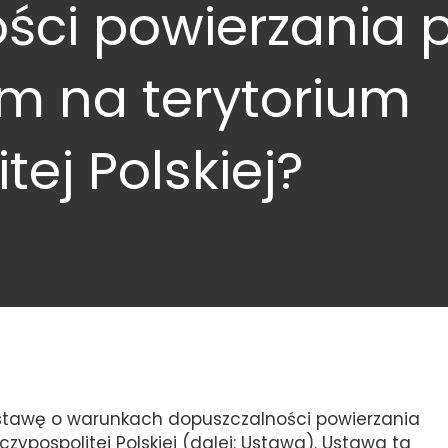
ści powierzania 
m na terytorium
tej Polskiej?
 ustawę o warunkach dopuszczalności powierzania
ypospolitej Polskiej (dalej: Ustawa). Ustawa ta