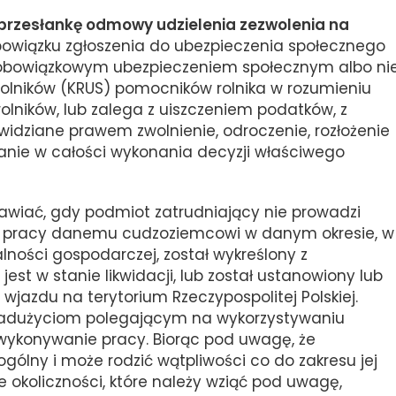
 przesłankę odmowy udzielenia zezwolenia na
bowiązku zgłoszenia do ubezpieczenia społecznego
 obowiązkowym ubezpieczeniem społecznym albo ni
olników (KRUS) pomocników rolnika w rozumieniu
olników, lub zalega z uiszczeniem podatków, z
widziane prawem zwolnienie, odroczenie, rozłożenie
manie w całości wykonania decyzji właściwego
awiać, gdy podmiot zatrudniający nie prowadzi
ie pracy danemu cudzoziemcowi w danym okresie, w
ości gospodarczej, został wykreślony z
jest w stanie likwidacji, lub został ustanowiony lub
jazdu na terytorium Rzeczypospolitej Polskiej.
nadużyciom polegającym na wykorzystywaniu
wykonywanie pracy. Biorąc pod uwagę, że
ólny i może rodzić wątpliwości co do zakresu jej
e okoliczności, które należy wziąć pod uwagę,