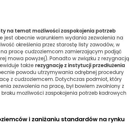
osty na temat możliwości zaspokojenia potrzeb
nie jest obecnie warunkiem wydania zezwolenia na
wość określenia przez starostę listy zawodów, w
a na pracę cudzoziemcom zamierzającym podjąć
rej mowa powyżej). Ponadto w związku z rezygnacją
rzewiduje także
rezygnację z instytucji przedłużenia
becnie powodu utrzymywania odrębnej procedury
acę z cudzoziemcem. Dotychczas podmiot, który
żenia zezwolenia na pracę, był bowiem zwolniony z
 o braku możliwości zaspokojenia potrzeb kadrowych
oziemców i zaniżaniu standardów na rynku