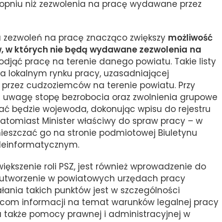
opniu niż zezwolenia na pracę wydawane przez
a zezwoleń na pracę znacząco zwiększy
możliwość
ów, w których nie będą wydawane zezwolenia
na
ąć pracę na terenie danego powiatu. Takie listy
na lokalnym rynku pracy, uzasadniającej
 przez cudzoziemców na terenie powiatu. Przy
pod uwagę stopę bezrobocia oraz zwolnienia grupowe
zać będzie wojewoda, dokonując wpisu do rejestru
natomiast Minister właściwy do spraw pracy – w
ieszczać go na stronie podmiotowej Biuletynu
eleinformatycznym.
iększenie roli PSZ, jest również wprowadzenie do
y utworzenie w powiatowych urzędach pracy
ałania takich punktów jest w szczególności
com informacji na temat warunków legalnej pracy
, a także pomocy prawnej i administracyjnej w