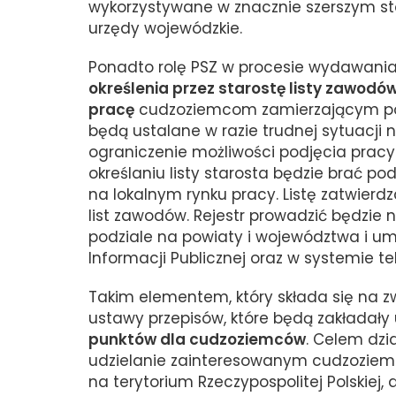
wykorzystywane w znacznie szerszym st
urzędy wojewódzkie.
Ponadto rolę PSZ w procesie wydawani
określenia przez starostę listy zawod
pracę
cudzoziemcom zamierzającym podj
będą ustalane w razie trudnej sytuacji 
ograniczenie możliwości podjęcia pracy
określaniu listy starosta będzie brać 
na lokalnym rynku pracy. Listę zatwierd
list zawodów. Rejestr prowadzić będzie 
podziale na powiaty i województwa i um
Informacji Publicznej oraz w systemie t
Takim elementem, który składa się na zw
ustawy przepisów, które będą zakładał
punktów dla cudzoziemców
. Celem dzi
udzielanie zainteresowanym cudzoziem
na terytorium Rzeczypospolitej Polskiej