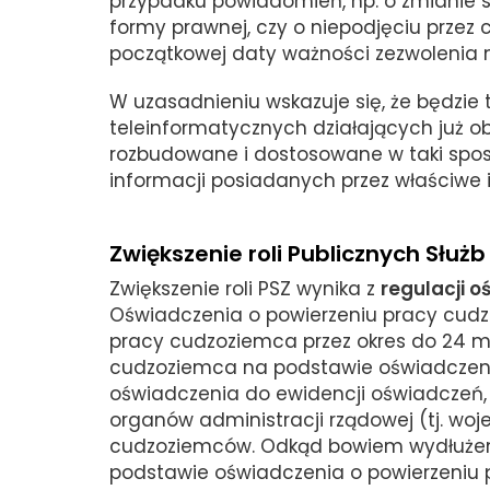
przypadku powiadomień, np. o zmianie s
formy prawnej, czy o niepodjęciu przez
początkowej daty ważności zezwolenia 
W uzasadnieniu wskazuje się, że będzi
teleinformatycznych działających już ob
rozbudowane i dostosowane w taki spos
informacji posiadanych przez właściwe i
Zwiększenie roli Publicznych Służb
Zwiększenie roli PSZ wynika z
regulacji 
Oświadczenia o powierzeniu pracy cud
pracy cudzoziemca przez okres do 24 mi
cudzoziemca na podstawie oświadczeni
oświadczenia do ewidencji oświadczeń,
organów administracji rządowej (tj. woj
cudzoziemców. Odkąd bowiem wydłużeni
podstawie oświadczenia o powierzeniu 