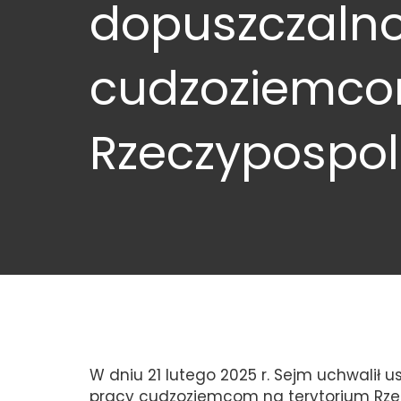
dopuszczalno
cudzoziemco
Rzeczypospoli
W dniu 21 lutego 2025 r. Sejm uchwalił
pracy cudzoziemcom na terytorium Rzecz