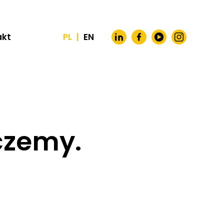
akt
PL
|
EN
czemy.