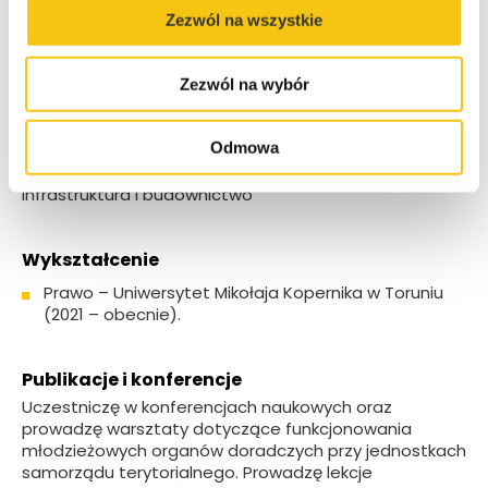
sprawy.
Zezwól na wszystkie
Po pracy stawiam na aktywny wypoczynek. Uwielbiam
długie spacery na świeżym powietrzu oraz chwile
Zezwól na wybór
spędzone z bliskimi.
Odmowa
Specjalizacja
Infrastruktura i budownictwo
Wykształcenie
Prawo – Uniwersytet Mikołaja Kopernika w Toruniu
(2021 – obecnie).
Publikacje i konferencje
Uczestniczę w konferencjach naukowych oraz
prowadzę warsztaty dotyczące funkcjonowania
młodzieżowych organów doradczych przy jednostkach
samorządu terytorialnego. Prowadzę lekcje