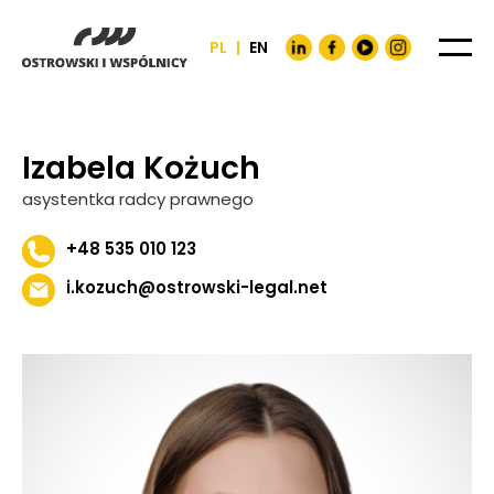
PL
|
EN
Izabela Kożuch
asystentka radcy prawnego
+48 535 010 123
i.kozuch@ostrowski-legal.net