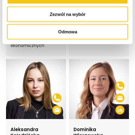
Zezwól na wybór
Dawid Garstecki
Wojciech Hałucha
Odmowa
doradca podatkowy,
doradca podatkowy
doktor nauk
ekonomicznych
Aleksandra
Dominika