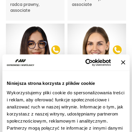
radca prawny,
associate
associate
Niniejsza strona korzysta z plików cookie
Weronika
Daria Bukowska
Wykorzystujemy pliki cookie do spersonalizowania treści
Jankowska
adwokat, broker
i reklam, aby oferować funkcje społecznościowe i
radca prawny
ubezpieczeniowy
analizować ruch w naszej witrynie. Informacje o tym, jak
korzystasz z naszej witryny, udostępniamy partnerom
społecznościowym, reklamowym i analitycznym.
Partnerzy mogą połączyć te informacje z innymi danymi