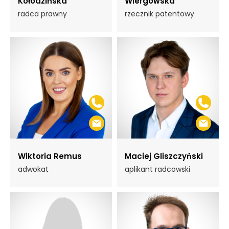
Kołodzińska
Wiergowska
radca prawny
rzecznik patentowy
Wiktoria Remus
Maciej Gliszczyński
adwokat
aplikant radcowski