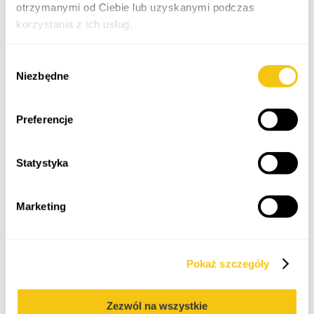
otrzymanymi od Ciebie lub uzyskanymi podczas
korzystania z ich usług.
Polityka prywatności
Wybór
Niezbędne
zgody
Preferencje
Artur Kruziński
Anna Monika
Kowalska
radca prawny
Statystyka
doradca podatkowy,
principal associate
Marketing
Pokaż szczegóły
Zezwól na wszystkie