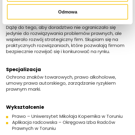
autorskim. Moje doświadczenie obejmuje również
prawo alkoholowe, co pozwala mi wspierać Klientów
Odmowa
działających w tej specyficznej i wymagającej branży.
Dążę do tego, aby doradztwo nie ograniczało się
jedynie do rozwiązywania problemów prawnych, ale
wspierało rozwój strategiczny firm. Skupiam się na
praktycznych rozwiązaniach, które pozwalają firmom
bezpiecznie rozwijać się i konkurować na rynku.
Specjalizacja
Ochrona znaków towarowych, prawo alkoholowe,
umowy prawa autorskiego, zarządzanie ryzykiem
prawnym marki.
Wykształcenie
Prawo – Uniwersytet Mikołaja Kopernika w Toruniu
Aplikacja radcowska – Okręgowa Izba Radców
Prawnych w Toruniu