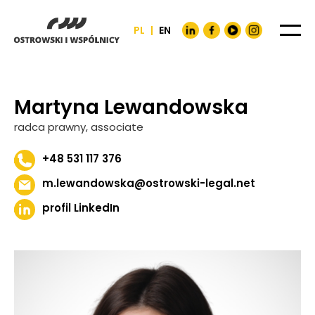
PL
|
EN
Martyna Lewandowska
radca prawny, associate
+48 531 117 376
m.lewandowska@ostrowski-legal.net
profil LinkedIn