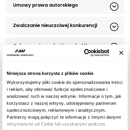
Umowy prawa autorskiego
Zwalczanie nieuczciwej konkurencji
Ochrona wizerunku i innych dóbr
osobistych
Bezprawne wpisy i treści w Internecie
Niniejsza strona korzysta z plików cookie
Wykorzystujemy pliki cookie do spersonalizowania treści
i reklam, aby oferować funkcje społecznościowe i
Prawo prasowe
analizować ruch w naszej witrynie. Informacje o tym, jak
korzystasz z naszej witryny, udostępniamy partnerom
społecznościowym, reklamowym i analitycznym.
Reklama i branża kreatywna
Partnerzy mogą połączyć te informacje z innymi danymi
otrzymanymi od Ciebie lub uzyskanymi podczas