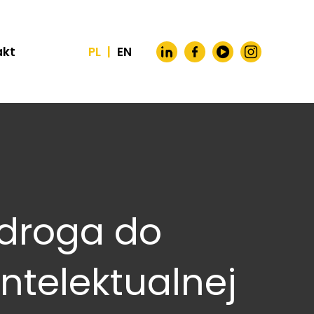
akt
PL
|
EN
 droga do
ntelektualnej