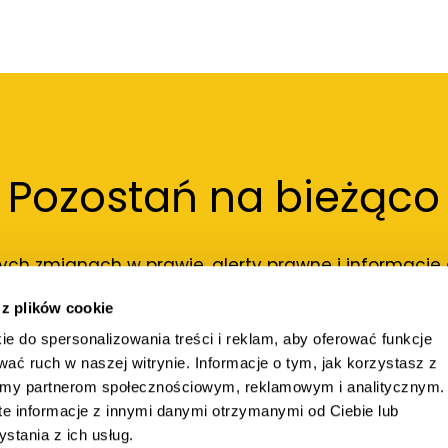
Pozostań na bieżąco
ch zmianach w prawie, alerty prawne i informacje o 
obawiać się spamu.
 z plików cookie
ie do spersonalizowania treści i reklam, aby oferować funkcje
wać ruch w naszej witrynie. Informacje o tym, jak korzystasz z
iamy partnerom społecznościowym, reklamowym i analitycznym.
e informacje z innymi danymi otrzymanymi od Ciebie lub
tania z ich usług.