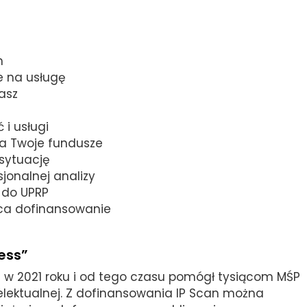
n
e na usługę
asz
i usługi
za Twoje fundusze
 sytuację
sjonalnej analizy
e do UPRP
aca dofinansowanie
ess”
O w 2021 roku i od tego czasu pomógł tysiącom MŚP
ntelektualnej. Z dofinansowania IP Scan można