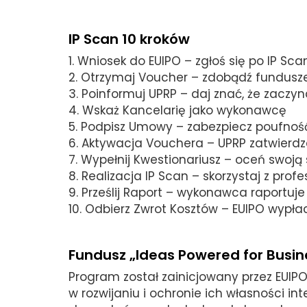
IP Scan 10 kroków
1. Wniosek do EUIPO – zgłoś się po IP Sca
2. Otrzymaj Voucher – zdobądź fundusz
3. Poinformuj UPRP – daj znać, że zaczyn
4. Wskaż Kancelarię jako wykonawcę
5. Podpisz Umowy – zabezpiecz poufność 
6. Aktywacja Vouchera – UPRP zatwierd
7. Wypełnij Kwestionariusz – oceń swoją
8. Realizacja IP Scan – skorzystaj z profe
9. Prześlij Raport – wykonawca raportuj
10. Odbierz Zwrot Kosztów – EUIPO wypł
Fundusz „Ideas Powered for Busin
Program został zainicjowany przez EUIP
w rozwijaniu i ochronie ich własności i