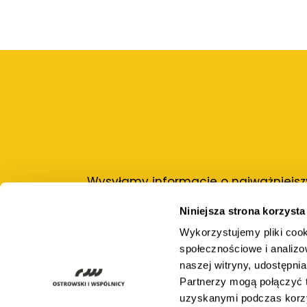
Wysyłamy informacje o najważniejszy
Niniejsza strona korzysta
Adres e-mail:
Wykorzystujemy pliki cook
społecznościowe i analizo
naszej witryny, udostępn
Partnerzy mogą połączyć t
uzyskanymi podczas korzys