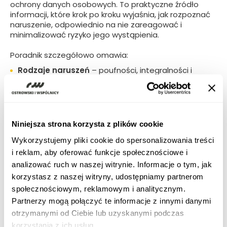
ochrony danych osobowych. To praktyczne źródło
informacji, które krok po kroku wyjaśnia, jak rozpoznać
naruszenie, odpowiednio na nie zareagować i
minimalizować ryzyko jego wystąpienia.
Poradnik szczegółowo omawia:
Rodzaje naruszeń
– poufności, integralności i
dostępności danych,
Obowiązki administratorów i podmiotów
przetwarzających
, w tym procedury zgłaszania
incydentów,
Niniejsza strona korzysta z plików cookie
Metody oceny ryzyka
i podejmowania działań
naprawczych,
Wykorzystujemy pliki cookie do spersonalizowania treści
Zasady informowania osób, których dane
i reklam, aby oferować funkcje społecznościowe i
dotyczą
oraz organu nadzorczego.
analizować ruch w naszej witrynie. Informacje o tym, jak
korzystasz z naszej witryny, udostępniamy partnerom
Publikacja uwzględnia najnowsze wytyczne Europejskiej
społecznościowym, reklamowym i analitycznym.
Rady Ochrony Danych (EROD) oraz orzecznictwo
Partnerzy mogą połączyć te informacje z innymi danymi
Trybunału Sprawiedliwości Unii Europejskiej (TSUE). To
niezbędna lektura dla wszystkich odpowiedzialnych za
otrzymanymi od Ciebie lub uzyskanymi podczas
bezpieczeństwo danych w organizacjach.
korzystania z ich usług.