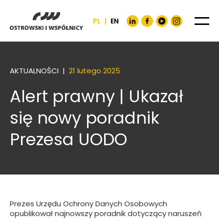
PL
|
EN
AKTUALNOŚCI |
21 lutego 2025
Alert prawny | Ukazał
się nowy poradnik
Prezesa UODO
Prezes Urzędu Ochrony Danych Osobowych
opublikował najnowszy poradnik dotyczący naruszeń