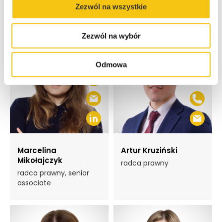
partner
radca prawny, principal
Zezwól na wszystkie
associate
Zezwól na wybór
Odmowa
Marcelina
Artur Kruziński
Mikołajczyk
radca prawny
radca prawny, senior
associate