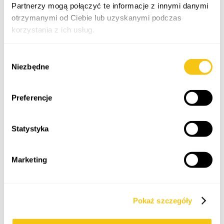
Partnerzy mogą połączyć te informacje z innymi danymi
otrzymanymi od Ciebie lub uzyskanymi podczas
korzystania z ich usług.
Gracjan Wiśniewski
Weronika
Jankowska
Polityka prywatności
adwokat, wspólnik
Wybór
kancelarii
radca prawny
Niezbędne
zgody
Preferencje
Statystyka
Marketing
Pokaż szczegóły
Karolina Sasanowicz
Magdalena
Grabarska
radca prawny, junior