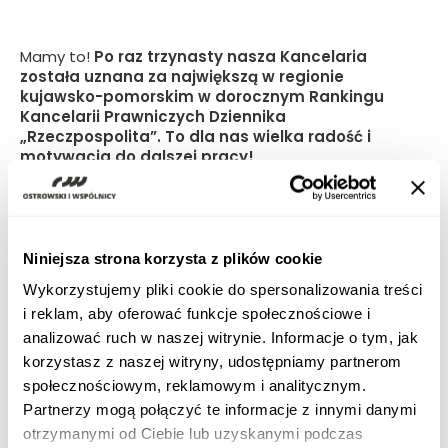
Mamy to!
Po raz trzynasty nasza Kancelaria
została uznana za największą w regionie
kujawsko-pomorskim w dorocznym Rankingu
Kancelarii Prawniczych Dziennika
„Rzeczpospolita”. To dla nas wielka radość i
motywacja do dalszej pracy!
Ogromne brawa należą się całemu Zespołowi, który
codziennie pracuje z pełnym zaangażowaniem i
profesjonalizmem. Dziękujemy naszym Klientom, to
dzięki Wam możemy się rozwijać i sięgać po więcej.
Niniejsza strona korzysta z plików cookie
Gratulacje również dla wszystkich kancelarii, które
Wykorzystujemy pliki cookie do spersonalizowania treści
znalazły się w tegorocznym zestawieniu!
i reklam, aby oferować funkcje społecznościowe i
analizować ruch w naszej witrynie. Informacje o tym, jak
korzystasz z naszej witryny, udostępniamy partnerom
społecznościowym, reklamowym i analitycznym.
Partnerzy mogą połączyć te informacje z innymi danymi
otrzymanymi od Ciebie lub uzyskanymi podczas