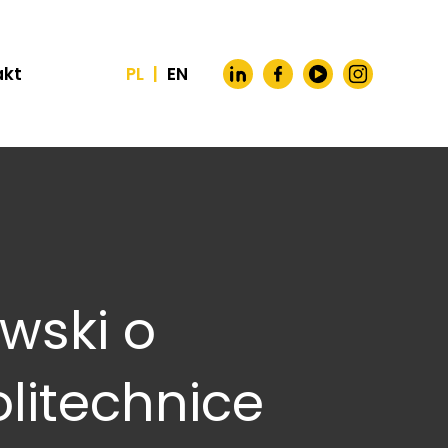
akt
PL
|
EN
owski o
olitechnice