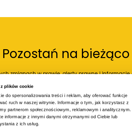
Pozostań na bieżąco
ch zmianach w prawie, alerty prawne i informacje o 
obawiać się spamu.
 z plików cookie
ie do spersonalizowania treści i reklam, aby oferować funkcje
wać ruch w naszej witrynie. Informacje o tym, jak korzystasz z
iamy partnerom społecznościowym, reklamowym i analitycznym.
e informacje z innymi danymi otrzymanymi od Ciebie lub
tania z ich usług.