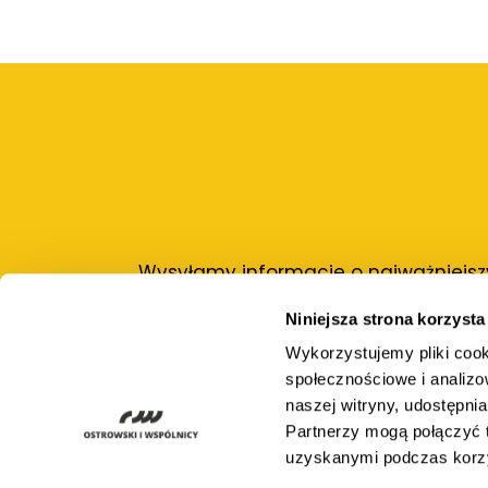
Wysyłamy informacje o najważniejszy
Niniejsza strona korzysta
Adres e-mail:
Wykorzystujemy pliki cook
społecznościowe i analizo
naszej witryny, udostępn
Partnerzy mogą połączyć t
uzyskanymi podczas korzys