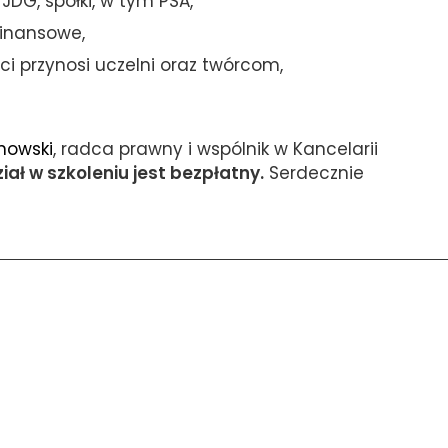
DG, spółki, w tym PSA,
finansowe,
ści przynosi uczelni oraz twórcom,
nowski
, radca prawny i wspólnik w Kancelarii
iał w szkoleniu jest bezpłatny.
Serdecznie