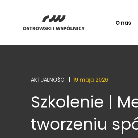
O nas
AKTUALNOŚCI |
19 maja 2026
Szkolenie | M
tworzeniu spó