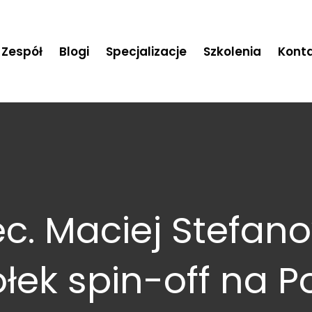
Zespół
Blogi
Specjalizacje
Szkolenia
Kont
ec. Maciej Stefan
łek spin-off na P