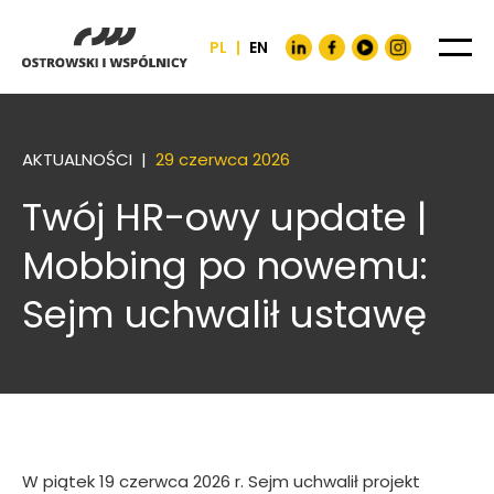
PL
|
EN
AKTUALNOŚCI |
29 czerwca 2026
Twój HR-owy update |
Mobbing po nowemu:
Sejm uchwalił ustawę
W piątek 19 czerwca 2026 r. Sejm uchwalił projekt