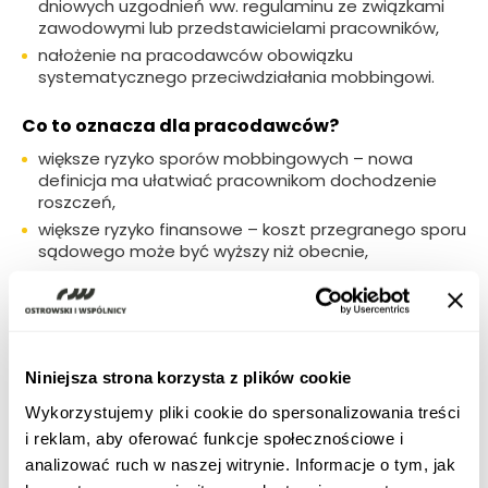
dniowych uzgodnień ww. regulaminu ze związkami
zawodowymi lub przedstawicielami pracowników,
nałożenie na pracodawców obowiązku
systematycznego przeciwdziałania mobbingowi.
Co to oznacza dla pracodawców?
większe ryzyko sporów mobbingowych – nowa
definicja ma ułatwiać pracownikom dochodzenie
roszczeń,
większe ryzyko finansowe – koszt przegranego sporu
sądowego może być wyższy niż obecnie,
konieczność wprowadzenia lub aktualizacji
wewnętrznych regulacji dotyczących
przeciwdziałania mobbingowi i dyskryminacji,
potrzebę przeszkolenia kadry kierowniczej w zakresie
nowych zasad.
Niniejsza strona korzysta z plików cookie
Wykorzystujemy pliki cookie do spersonalizowania treści
Ile zostało czasu?
i reklam, aby oferować funkcje społecznościowe i
Nowe przepisy mają wejść w życie po upływie 3
analizować ruch w naszej witrynie. Informacje o tym, jak
miesięcy od dnia ogłoszenia, zatem niewykluczone, że