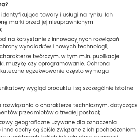
ną?
identyfikujące towary i usługi na rynku. Ich
onę marki przed jej nieuprawnionym
;
l na korzystanie z innowacyjnych rozwiązań
hrony wynalazków i nowych technologii;
charakterze twórczym, w tym m.in. publikacje
iki, muzykę czy oprogramowanie. Ochrona
j skuteczne egzekwowanie często wymaga
unikatowy wygląd produktu i są szczególnie istotne
e rozwiązania o charakterze technicznym, dotycząc
mentów przedmiotów o trwałej postaci;
nazwy geograficzne używane dla oznaczenia
b inne cechy są ściśle związane z ich pochodzeniem