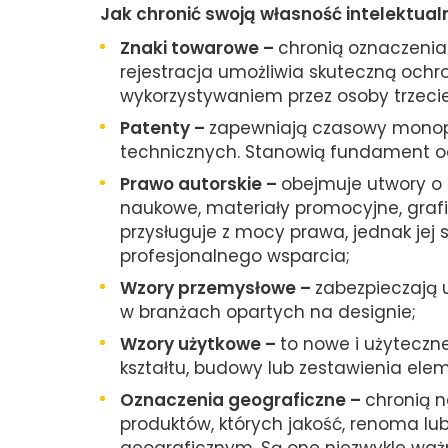
Jak chronić swoją własność intelektual
Znaki towarowe –
chronią oznaczenia 
rejestracja umożliwia skuteczną ochr
wykorzystywaniem przez osoby trzecie
Patenty –
zapewniają czasowy monopo
technicznych. Stanowią fundament oc
Prawo autorskie –
obejmuje utwory o 
naukowe, materiały promocyjne, graf
przysługuje z mocy prawa, jednak je
profesjonalnego wsparcia;
Wzory przemysłowe –
zabezpieczają 
w branżach opartych na designie;
Wzory użytkowe –
to nowe i użyteczn
kształtu, budowy lub zestawienia ele
Oznaczenia geograficzne –
chronią 
produktów, których jakość, renoma lu