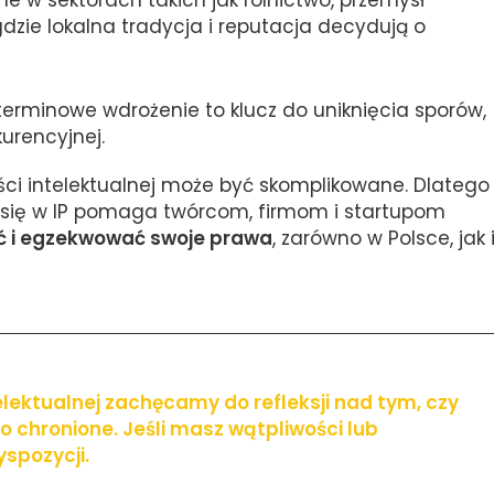
e w sektorach takich jak rolnictwo, przemysł
dzie lokalna tradycja i reputacja decydują o
terminowe wdrożenie to klucz do uniknięcia sporów,
urencyjnej.
ści intelektualnej może być skomplikowane. Dlatego
h się w IP pomaga twórcom, firmom i startupom
ać i egzekwować swoje prawa
, zarówno w Polsce, jak 
elektualnej zachęcamy do refleksji nad tym, czy
o chronione. Jeśli masz wątpliwości lub
spozycji.