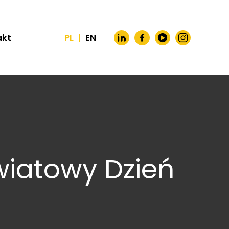
akt
PL
|
EN
Światowy Dzień