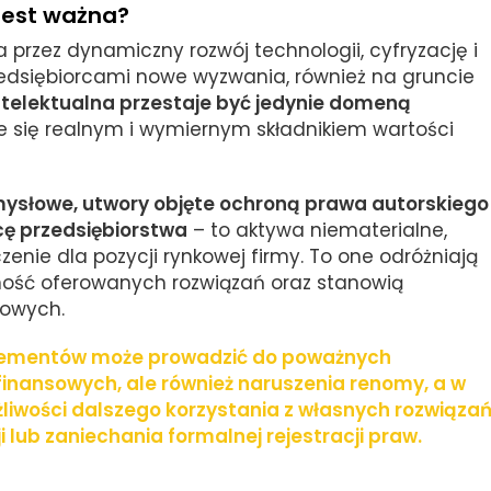
jest ważna?
rzez dynamiczny rozwój technologii, cyfryzację i
rzedsiębiorcami nowe wyzwania, również na gruncie
ntelektualna przestaje być jedynie domeną
aje się realnym i wymiernym składnikiem wartości
mysłowe, utwory objęte ochroną prawa autorskiego
cę przedsiębiorstwa
– to aktywa niematerialne,
zenie dla pozycji rynkowej firmy. To one odróżniają
alność oferowanych rozwiązań oraz stanowią
sowych.
elementów może prowadzić do poważnych
 finansowych, ale również naruszenia renomy, a w
liwości dalszego korzystania z własnych rozwiąza
 lub zaniechania formalnej rejestracji praw.