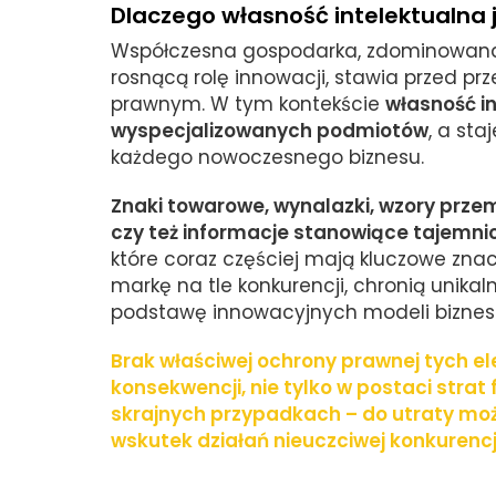
Dlaczego własność intelektualna 
Współczesna gospodarka, zdominowana p
rosnącą rolę innowacji, stawia przed p
prawnym. W tym kontekście
własność i
wyspecjalizowanych podmiotów
, a st
każdego nowoczesnego biznesu.
Znaki towarowe, wynalazki, wzory prze
czy też informacje stanowiące tajemni
które coraz częściej mają kluczowe znac
markę na tle konkurencji, chronią unik
podstawę innowacyjnych modeli bizne
Brak właściwej ochrony prawnej tych 
konsekwencji, nie tylko w postaci strat
skrajnych przypadkach – do utraty moż
wskutek działań nieuczciwej konkurencji