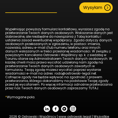
Wysyłam
Wypełniając powyższy formularz kontaktowy, wyrażasz zgodę na
przetwarzanie Twoich danych osobowych. Wskazanie danych jest
dobrowolne, ale niezbędne do nawiązania z Tobą kontaktu i
ustalenia zasad ewentualnej współpracy. Zgoda dotyczy danych
osobowych przekazanych w zgłoszeniu, w postaci: imienia,
nazwiska, adresu e-mail i/lub numeru telefonu oraz innych
danych wskazanych w treści przesłanej wiadomości. W związku z
powyższym Kancelaria Ostrowski i Wspólnicy sp. k. z siedzibą w
Toruniu stanie się Administratorem Twoich danych osobowych. W
każdej chwili masz prawo wycofać udzieloną nam zgodę na
przetwarzanie Twoich danych osobowych zawartych w
formularzu. Twoją zgodę możesz wycofać poprzez wysłanie
wiadomości e-mail na adres: rodo@ostrowski-legal.net.
Cofnięcie zgody nie będzie wpływać na zgodność z prawem
przetwarzania, którego dokonaliśmy na podstawie Twojej zgody
przed jej wycofaniem. Po więcej informacji odnośnie przetwarzania
przez nas Twoich danych osobowych zapraszamy
TUTAJ
.
*
Wymagane pola.
2026 © Ostrowski i Wspólnicy | www.ostrowski.legal | Wszystkie