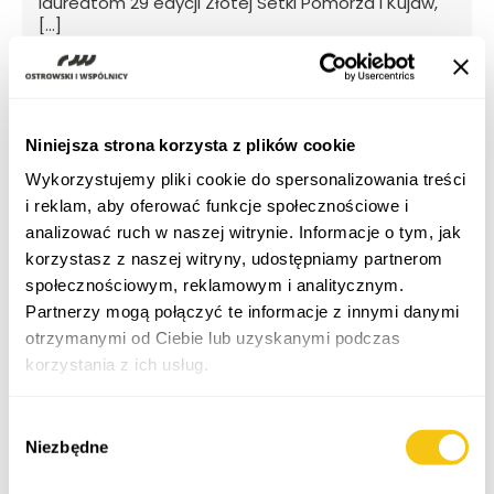
laureatom 29 edycji Złotej Setki Pomorza i Kujaw,
[…]
więcej
>
Niniejsza strona korzysta z plików cookie
01 września 2025
Wykorzystujemy pliki cookie do spersonalizowania treści
Letnie praktyki | Podsumowanie praktyk Izy
i reklam, aby oferować funkcje społecznościowe i
Za nami kolejne letnie praktyki, a najlepiej opowie o
analizować ruch w naszej witrynie. Informacje o tym, jak
nich sama uczestniczka – Izabela Kożuch, […]
korzystasz z naszej witryny, udostępniamy partnerom
więcej
>
społecznościowym, reklamowym i analitycznym.
Partnerzy mogą połączyć te informacje z innymi danymi
otrzymanymi od Ciebie lub uzyskanymi podczas
korzystania z ich usług.
27 sierpnia 2025
Monitoring znaków towarowych | Znak
towarowy chroni Twoją markę. Ale kto
Polityka prywatności
Wybór
chroni Twój znak?
Niezbędne
zgody
W realiach gospodarki cyfrowej, w której
pojedynczy post w mediach społecznościowych