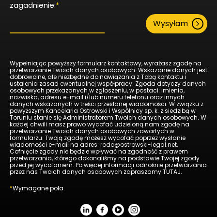
zagadnienie:
*
Wysyłam
Wypełniając powyższy formularz kontaktowy, wyrażasz zgodę na
przetwarzanie Twoich danych osobowych. Wskazanie danych jest
dobrowolne, ale niezbędne do nawiązania z Tobą kontaktu i
ustalenia zasad ewentualnej współpracy. Zgoda dotyczy danych
osobowych przekazanych w zgłoszeniu, w postaci: imienia,
nazwiska, adresu e-mail i/lub numeru telefonu oraz innych
danych wskazanych w treści przesłanej wiadomości. W związku z
powyższym Kancelaria Ostrowski i Wspólnicy sp. k. z siedzibą w
Toruniu stanie się Administratorem Twoich danych osobowych. W
każdej chwili masz prawo wycofać udzieloną nam zgodę na
przetwarzanie Twoich danych osobowych zawartych w
formularzu. Twoją zgodę możesz wycofać poprzez wysłanie
wiadomości e-mail na adres: rodo@ostrowski-legal.net.
Cofnięcie zgody nie będzie wpływać na zgodność z prawem
przetwarzania, którego dokonaliśmy na podstawie Twojej zgody
przed jej wycofaniem. Po więcej informacji odnośnie przetwarzania
przez nas Twoich danych osobowych zapraszamy
TUTAJ
.
*
Wymagane pola.