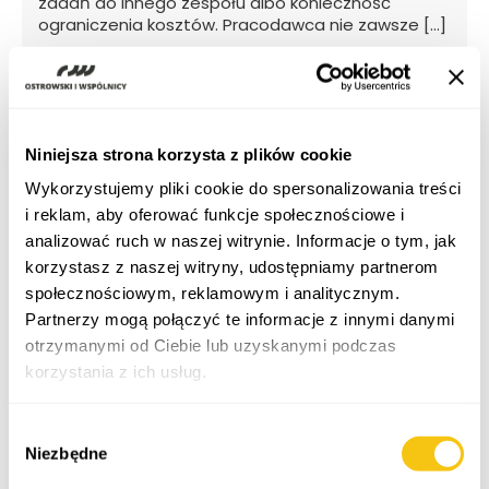
zadań do innego zespołu albo konieczność
ograniczenia kosztów. Pracodawca nie zawsze […]
więcej
>
Niniejsza strona korzysta z plików cookie
29 lipca 2026
Z mojego biurka | Ryzyko „pozornego”
Wykorzystujemy pliki cookie do spersonalizowania treści
stosowania estońskiego CIT
i reklam, aby oferować funkcje społecznościowe i
Ryczałt od dochodów spółek daje realne korzyści,
analizować ruch w naszej witrynie. Informacje o tym, jak
ale niesie ryzyko jego pozornego stosowania
korzystasz z naszej witryny, udostępniamy partnerom
Estoński CIT […]
społecznościowym, reklamowym i analitycznym.
więcej
>
Partnerzy mogą połączyć te informacje z innymi danymi
otrzymanymi od Ciebie lub uzyskanymi podczas
korzystania z ich usług.
29 lipca 2026
Polityka prywatności
Cyfrowa Fala w Biznesie | Od 2 sierpnia 2026
Wybór
r. nowe obowiązki w zakresie oznaczania
Niezbędne
zgody
treści AI