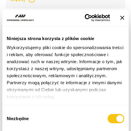
15 lipca 2026
Z mojego biurka | Czy B2B nadal jest
bezpieczne?
Niniejsza strona korzysta z plików cookie
Od 8 lipca 2026 r. obowiązują nowe przepisy
Wykorzystujemy pliki cookie do spersonalizowania treści
dotyczące uprawnień Państwowej Inspekcji Pracy.
i reklam, aby oferować funkcje społecznościowe i
W uproszczeniu […]
analizować ruch w naszej witrynie. Informacje o tym, jak
więcej
>
korzystasz z naszej witryny, udostępniamy partnerom
społecznościowym, reklamowym i analitycznym.
Partnerzy mogą połączyć te informacje z innymi danymi
otrzymanymi od Ciebie lub uzyskanymi podczas
13 lipca 2026
korzystania z ich usług.
Twój HR-owy update | Zawieszenie prac nad
wykazem zawodów deficytowych – co to
oznacza dla działów HR i kadr?
Polityka prywatności
Wybór
Ministerstwo Rodziny, Pracy i Polityki Społecznej
Niezbędne
zgody
zawiesiło dalsze prace nad projektem
rozporządzenia określającego wykaz grup […]