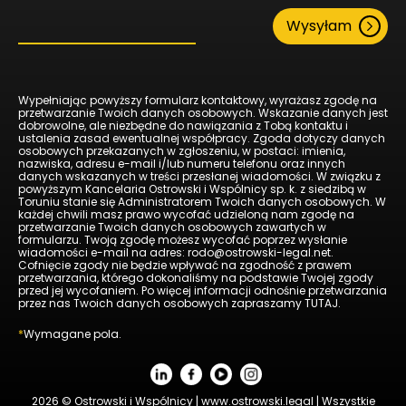
Wysyłam
Wypełniając powyższy formularz kontaktowy, wyrażasz zgodę na
przetwarzanie Twoich danych osobowych. Wskazanie danych jest
dobrowolne, ale niezbędne do nawiązania z Tobą kontaktu i
ustalenia zasad ewentualnej współpracy. Zgoda dotyczy danych
osobowych przekazanych w zgłoszeniu, w postaci: imienia,
nazwiska, adresu e-mail i/lub numeru telefonu oraz innych
danych wskazanych w treści przesłanej wiadomości. W związku z
powyższym Kancelaria Ostrowski i Wspólnicy sp. k. z siedzibą w
Toruniu stanie się Administratorem Twoich danych osobowych. W
każdej chwili masz prawo wycofać udzieloną nam zgodę na
przetwarzanie Twoich danych osobowych zawartych w
formularzu. Twoją zgodę możesz wycofać poprzez wysłanie
wiadomości e-mail na adres: rodo@ostrowski-legal.net.
Cofnięcie zgody nie będzie wpływać na zgodność z prawem
przetwarzania, którego dokonaliśmy na podstawie Twojej zgody
przed jej wycofaniem. Po więcej informacji odnośnie przetwarzania
przez nas Twoich danych osobowych zapraszamy
TUTAJ
.
*
Wymagane pola.
2026 © Ostrowski i Wspólnicy | www.ostrowski.legal | Wszystkie