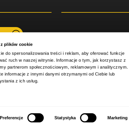
am
 z plików cookie
ie do spersonalizowania treści i reklam, aby oferować funkcje
wać ruch w naszej witrynie. Informacje o tym, jak korzystasz z
wyższy formularz kontaktowy, wyrażasz zgodę na przetwarzanie Twoich
do nawiązania z Tobą kontaktu i ustalenia zasad ewentualnej współp
iamy partnerom społecznościowym, reklamowym i analitycznym.
ostaci: imienia, nazwiska, adresu e-mail i/lub numeru telefonu oraz inn
szym Kancelaria Ostrowski i Wspólnicy sp. k. z siedzibą w Toruniu stani
e informacje z innymi danymi otrzymanymi od Ciebie lub
awo wycofać udzieloną nam zgodę na przetwarzanie Twoich danych o
z wysłanie wiadomości e-mail na adres: rodo@ostrowski-legal.net. Co
tania z ich usług.
 którego dokonaliśmy na podstawie Twojej zgody przed jej wycofaniem. 
 osobowych zapraszamy
TUTAJ
.
la.
Preferencje
Statystyka
Marketing
rawa zastrzeżone |
Polityka prywatności