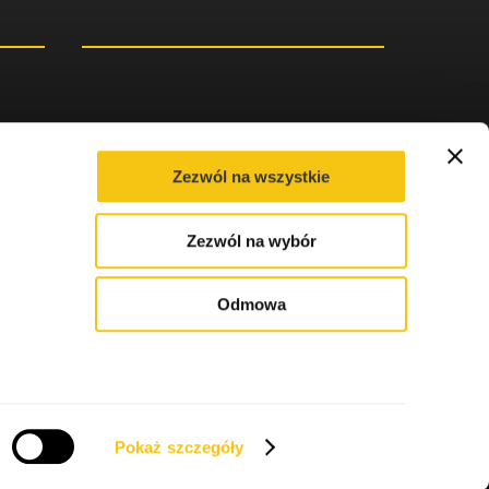
Zezwól na wszystkie
 danych osobowych. Wskazanie danych jest dobrowolne,
Zezwól na wybór
racy. Zgoda dotyczy danych osobowych przekazanych w
ych danych wskazanych w treści przesłanej wiadomości. W
e się Administratorem Twoich danych osobowych. W każdej
sobowych zawartych w formularzu. Twoją zgodę możesz
Odmowa
fnięcie zgody nie będzie wpływać na zgodność z prawem
Po więcej informacji odnośnie przetwarzania przez nas
Pokaż szczegóły