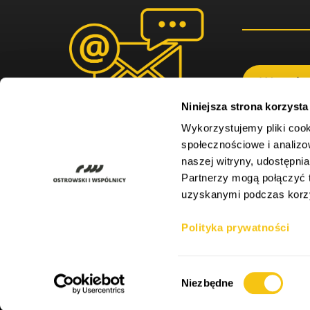
Wysył
Niniejsza strona korzysta
Wykorzystujemy pliki cook
społecznościowe i analizo
Wypełniając po
ale niezbędne 
naszej witryny, udostępn
zgłoszeniu, w p
związku z powyż
Partnerzy mogą połączyć t
chwili masz pr
wycofać poprze
uzyskanymi podczas korzys
przetwarzania,
Twoich danych
Polityka prywatności
*
Wymagane po
Wybór
Niezbędne
2026 © Ostrowski i Wspólnicy | www.ostrowski.legal | Wszystkie p
zgody