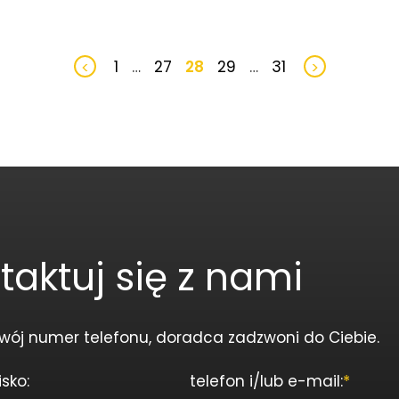
1
…
27
28
29
…
31
<
>
taktuj się z nami
wój numer telefonu, doradca zadzwoni do Ciebie.
isko:
telefon i/lub e-mail:
*