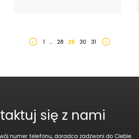
1
…
28
29
30
31
<
>
taktuj się z nami
wój numer telefonu, doradca zadzwoni do Ciebie.