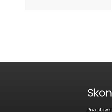
Skon
Pozostaw s