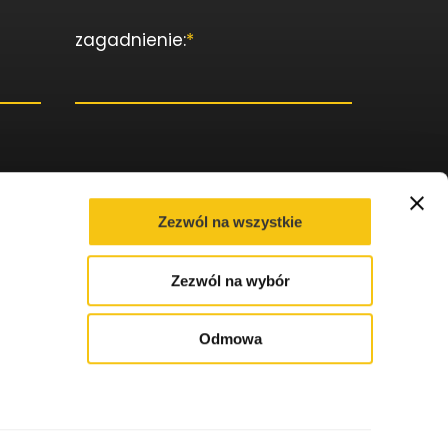
zagadnienie:
*
Zezwól na wszystkie
 danych osobowych. Wskazanie danych jest dobrowolne,
Zezwól na wybór
racy. Zgoda dotyczy danych osobowych przekazanych w
ych danych wskazanych w treści przesłanej wiadomości. W
e się Administratorem Twoich danych osobowych. W każdej
sobowych zawartych w formularzu. Twoją zgodę możesz
Odmowa
fnięcie zgody nie będzie wpływać na zgodność z prawem
Po więcej informacji odnośnie przetwarzania przez nas