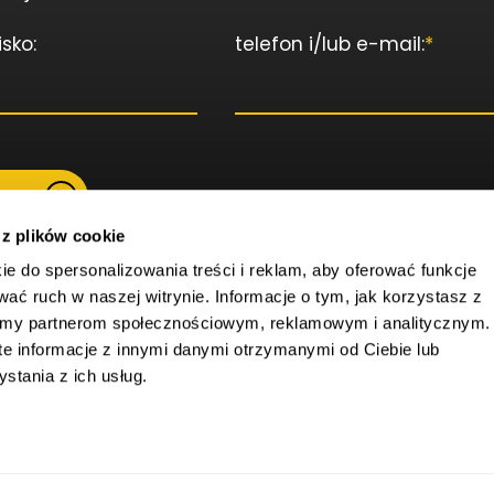
isko:
telefon i/lub e-mail:
*
am
 z plików cookie
ie do spersonalizowania treści i reklam, aby oferować funkcje
wać ruch w naszej witrynie. Informacje o tym, jak korzystasz z
wyższy formularz kontaktowy, wyrażasz zgodę na przetwarzanie Twoich
do nawiązania z Tobą kontaktu i ustalenia zasad ewentualnej współp
iamy partnerom społecznościowym, reklamowym i analitycznym.
ostaci: imienia, nazwiska, adresu e-mail i/lub numeru telefonu oraz inn
szym Kancelaria Ostrowski i Wspólnicy sp. k. z siedzibą w Toruniu stani
e informacje z innymi danymi otrzymanymi od Ciebie lub
awo wycofać udzieloną nam zgodę na przetwarzanie Twoich danych o
z wysłanie wiadomości e-mail na adres: rodo@ostrowski-legal.net. Co
tania z ich usług.
 którego dokonaliśmy na podstawie Twojej zgody przed jej wycofaniem. 
 osobowych zapraszamy
TUTAJ
.
la.