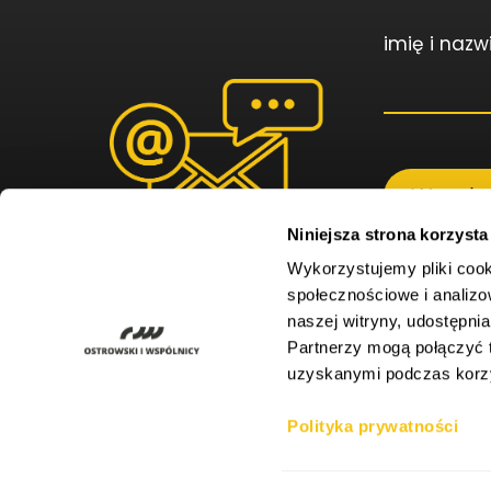
imię i nazw
Wysył
Niniejsza strona korzysta
Wykorzystujemy pliki cook
społecznościowe i analizo
Wypełniając po
ale niezbędne 
naszej witryny, udostępn
zgłoszeniu, w p
związku z powyż
Partnerzy mogą połączyć t
chwili masz pr
wycofać poprze
uzyskanymi podczas korzys
przetwarzania,
Twoich danych
Polityka prywatności
*
Wymagane po